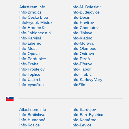
Atlasfirem.info
Info-M. Boleslav
Info-Brno.cz
Info-Budějovice
Info-Česká Lípa
Info-Děčín
InfoFrýdek-Místek
Info-Havířov
Info-Hradec Kr.
Info-Chomutov
Info-Jablonec n.N.
Info-Jihlava
Info-Karviná
Info-Kladno
Info-Liberec
Info-Morava
Info-Most
Info-Olomouc
Info-Opava
Info-Ostrava
Info-Pardubice
Info-Plzeň
Info-Praha
Info-Přerov
Info-Prostějov
Info-Tábor
Info-Teplice
Info-Třebíč
Info-Ústí n.L.
Info-Karlovy Vary
Info-Vysočina
InfoZlín
Atlasfiriem.info
Info-Bardejov
Info-Bratislava
Info-Ban. Bystrica
Info-Humenné
Info-Komárno
Info-Košice
Info-Levice