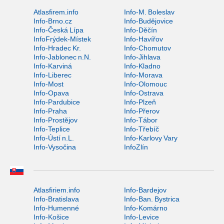
Atlasfirem.info
Info-M. Boleslav
Info-Brno.cz
Info-Budějovice
Info-Česká Lípa
Info-Děčín
InfoFrýdek-Místek
Info-Havířov
Info-Hradec Kr.
Info-Chomutov
Info-Jablonec n.N.
Info-Jihlava
Info-Karviná
Info-Kladno
Info-Liberec
Info-Morava
Info-Most
Info-Olomouc
Info-Opava
Info-Ostrava
Info-Pardubice
Info-Plzeň
Info-Praha
Info-Přerov
Info-Prostějov
Info-Tábor
Info-Teplice
Info-Třebíč
Info-Ústí n.L.
Info-Karlovy Vary
Info-Vysočina
InfoZlín
Atlasfiriem.info
Info-Bardejov
Info-Bratislava
Info-Ban. Bystrica
Info-Humenné
Info-Komárno
Info-Košice
Info-Levice