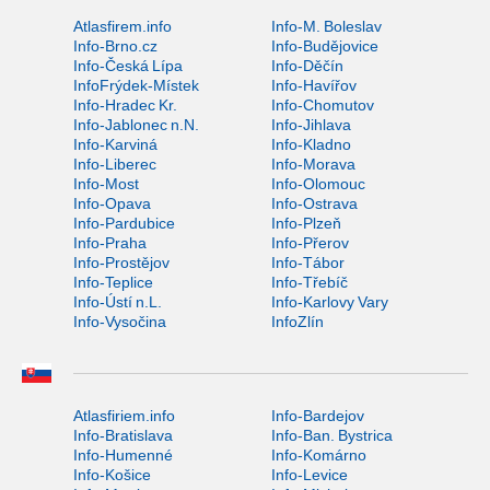
Atlasfirem.info
Info-M. Boleslav
Info-Brno.cz
Info-Budějovice
Info-Česká Lípa
Info-Děčín
InfoFrýdek-Místek
Info-Havířov
Info-Hradec Kr.
Info-Chomutov
Info-Jablonec n.N.
Info-Jihlava
Info-Karviná
Info-Kladno
Info-Liberec
Info-Morava
Info-Most
Info-Olomouc
Info-Opava
Info-Ostrava
Info-Pardubice
Info-Plzeň
Info-Praha
Info-Přerov
Info-Prostějov
Info-Tábor
Info-Teplice
Info-Třebíč
Info-Ústí n.L.
Info-Karlovy Vary
Info-Vysočina
InfoZlín
Atlasfiriem.info
Info-Bardejov
Info-Bratislava
Info-Ban. Bystrica
Info-Humenné
Info-Komárno
Info-Košice
Info-Levice