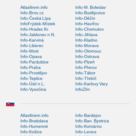
Atlasfirem.info
Info-M. Boleslav
Info-Brno.cz
Info-Budějovice
Info-Česká Lípa
Info-Děčín
InfoFrýdek-Místek
Info-Havířov
Info-Hradec Kr.
Info-Chomutov
Info-Jablonec n.N.
Info-Jihlava
Info-Karviná
Info-Kladno
Info-Liberec
Info-Morava
Info-Most
Info-Olomouc
Info-Opava
Info-Ostrava
Info-Pardubice
Info-Plzeň
Info-Praha
Info-Přerov
Info-Prostějov
Info-Tábor
Info-Teplice
Info-Třebíč
Info-Ústí n.L.
Info-Karlovy Vary
Info-Vysočina
InfoZlín
Atlasfiriem.info
Info-Bardejov
Info-Bratislava
Info-Ban. Bystrica
Info-Humenné
Info-Komárno
Info-Košice
Info-Levice