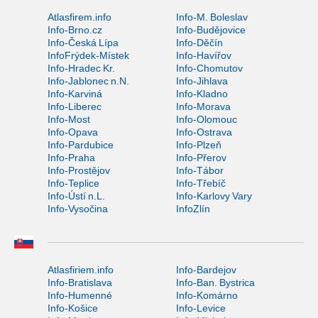
Atlasfirem.info
Info-M. Boleslav
Info-Brno.cz
Info-Budějovice
Info-Česká Lípa
Info-Děčín
InfoFrýdek-Místek
Info-Havířov
Info-Hradec Kr.
Info-Chomutov
Info-Jablonec n.N.
Info-Jihlava
Info-Karviná
Info-Kladno
Info-Liberec
Info-Morava
Info-Most
Info-Olomouc
Info-Opava
Info-Ostrava
Info-Pardubice
Info-Plzeň
Info-Praha
Info-Přerov
Info-Prostějov
Info-Tábor
Info-Teplice
Info-Třebíč
Info-Ústí n.L.
Info-Karlovy Vary
Info-Vysočina
InfoZlín
Atlasfiriem.info
Info-Bardejov
Info-Bratislava
Info-Ban. Bystrica
Info-Humenné
Info-Komárno
Info-Košice
Info-Levice