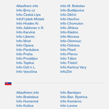
Atlasfirem.info
Info-M. Boleslav
Info-Brno.cz
Info-Budějovice
Info-Česká Lípa
Info-Děčín
InfoFrýdek-Místek
Info-Havířov
Info-Hradec Kr.
Info-Chomutov
Info-Jablonec n.N.
Info-Jihlava
Info-Karviná
Info-Kladno
Info-Liberec
Info-Morava
Info-Most
Info-Olomouc
Info-Opava
Info-Ostrava
Info-Pardubice
Info-Plzeň
Info-Praha
Info-Přerov
Info-Prostějov
Info-Tábor
Info-Teplice
Info-Třebíč
Info-Ústí n.L.
Info-Karlovy Vary
Info-Vysočina
InfoZlín
Atlasfiriem.info
Info-Bardejov
Info-Bratislava
Info-Ban. Bystrica
Info-Humenné
Info-Komárno
Info-Košice
Info-Levice