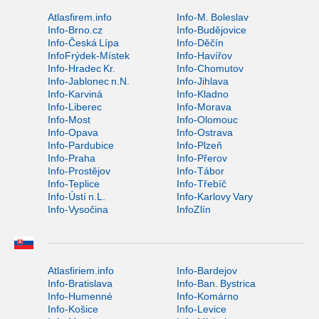
Atlasfirem.info
Info-M. Boleslav
Info-Brno.cz
Info-Budějovice
Info-Česká Lípa
Info-Děčín
InfoFrýdek-Místek
Info-Havířov
Info-Hradec Kr.
Info-Chomutov
Info-Jablonec n.N.
Info-Jihlava
Info-Karviná
Info-Kladno
Info-Liberec
Info-Morava
Info-Most
Info-Olomouc
Info-Opava
Info-Ostrava
Info-Pardubice
Info-Plzeň
Info-Praha
Info-Přerov
Info-Prostějov
Info-Tábor
Info-Teplice
Info-Třebíč
Info-Ústí n.L.
Info-Karlovy Vary
Info-Vysočina
InfoZlín
Atlasfiriem.info
Info-Bardejov
Info-Bratislava
Info-Ban. Bystrica
Info-Humenné
Info-Komárno
Info-Košice
Info-Levice