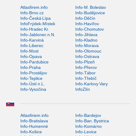
Atlasfirem.info
Info-M. Boleslav
Info-Brno.cz
Info-Budějovice
Info-Česká Lípa
Info-Děčín
InfoFrýdek-Místek
Info-Havířov
Info-Hradec Kr.
Info-Chomutov
Info-Jablonec n.N.
Info-Jihlava
Info-Karviná
Info-Kladno
Info-Liberec
Info-Morava
Info-Most
Info-Olomouc
Info-Opava
Info-Ostrava
Info-Pardubice
Info-Plzeň
Info-Praha
Info-Přerov
Info-Prostějov
Info-Tábor
Info-Teplice
Info-Třebíč
Info-Ústí n.L.
Info-Karlovy Vary
Info-Vysočina
InfoZlín
Atlasfiriem.info
Info-Bardejov
Info-Bratislava
Info-Ban. Bystrica
Info-Humenné
Info-Komárno
Info-Košice
Info-Levice