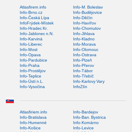
Atlasfirem.info
Info-M. Boleslav
Info-Brno.cz
Info-Budějovice
Info-Česká Lípa
Info-Děčín
InfoFrýdek-Místek
Info-Havířov
Info-Hradec Kr.
Info-Chomutov
Info-Jablonec n.N.
Info-Jihlava
Info-Karviná
Info-Kladno
Info-Liberec
Info-Morava
Info-Most
Info-Olomouc
Info-Opava
Info-Ostrava
Info-Pardubice
Info-Plzeň
Info-Praha
Info-Přerov
Info-Prostějov
Info-Tábor
Info-Teplice
Info-Třebíč
Info-Ústí n.L.
Info-Karlovy Vary
Info-Vysočina
InfoZlín
Atlasfiriem.info
Info-Bardejov
Info-Bratislava
Info-Ban. Bystrica
Info-Humenné
Info-Komárno
Info-Košice
Info-Levice