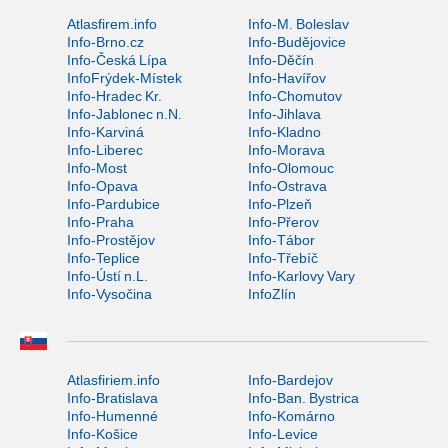
Atlasfirem.info
Info-M. Boleslav
Info-Brno.cz
Info-Budějovice
Info-Česká Lípa
Info-Děčín
InfoFrýdek-Místek
Info-Havířov
Info-Hradec Kr.
Info-Chomutov
Info-Jablonec n.N.
Info-Jihlava
Info-Karviná
Info-Kladno
Info-Liberec
Info-Morava
Info-Most
Info-Olomouc
Info-Opava
Info-Ostrava
Info-Pardubice
Info-Plzeň
Info-Praha
Info-Přerov
Info-Prostějov
Info-Tábor
Info-Teplice
Info-Třebíč
Info-Ústí n.L.
Info-Karlovy Vary
Info-Vysočina
InfoZlín
Atlasfiriem.info
Info-Bardejov
Info-Bratislava
Info-Ban. Bystrica
Info-Humenné
Info-Komárno
Info-Košice
Info-Levice