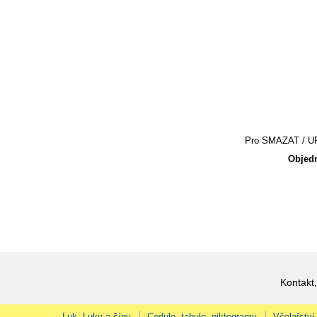
Pro SMAZAT / UPR
Objedn
Kontakt,
Luk, Luky a šípy
Cedule, tabule, piktogramy
Včelařství