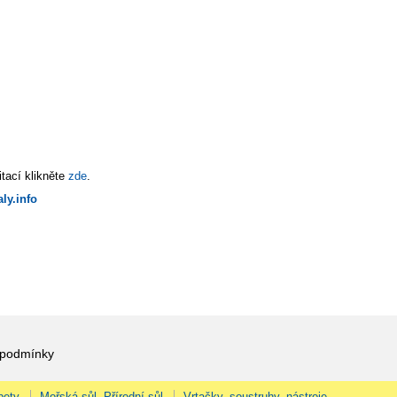
tací klikněte
zde
.
ly.info
 podmínky
pety
Mořská sůl, Přírodní sůl
Vrtačky, soustruhy, nástroje