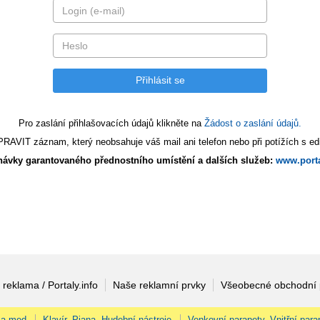
Pro zaslání přihlašovacích údajů klikněte na
Žádost o zaslání údajů.
AVIT záznam, který neobsahuje váš mail ani telefon nebo při potížích s edi
ávky garantovaného přednostního umístění a dalších služeb:
www.porta
 reklama / Portaly.info
Naše reklamní prvky
Všeobecné obchodní
 a med
Klavír, Piana, Hudební nástroje
Venkovní parapety, Vnitřní para