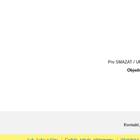
Pro SMAZAT / UPR
Objedn
Kontakt,
Luk, Luky a šípy
Cedule, tabule, piktogramy
Včelařství