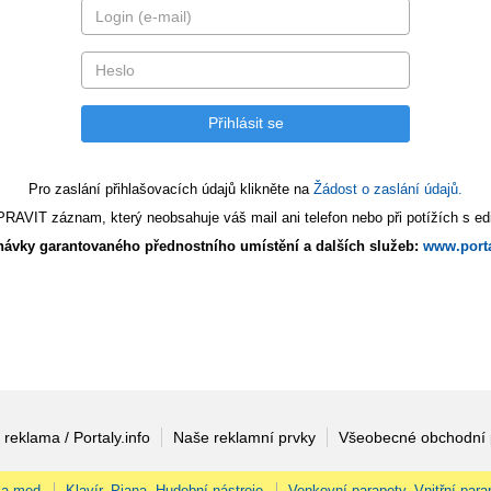
Pro zaslání přihlašovacích údajů klikněte na
Žádost o zaslání údajů.
AVIT záznam, který neobsahuje váš mail ani telefon nebo při potížích s edi
ávky garantovaného přednostního umístění a dalších služeb:
www.porta
 reklama / Portaly.info
Naše reklamní prvky
Všeobecné obchodní
 a med
Klavír, Piana, Hudební nástroje
Venkovní parapety, Vnitřní para