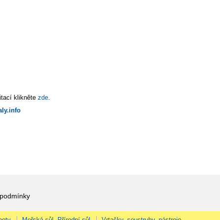
tací klikněte
zde
.
ly.info
 podmínky
pety
Mořská sůl, Přírodní sůl
Vrtačky, soustruhy, nástroje