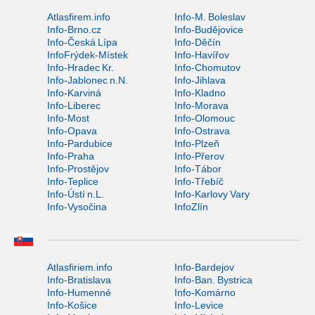
Atlasfirem.info
Info-M. Boleslav
Info-Brno.cz
Info-Budějovice
Info-Česká Lípa
Info-Děčín
InfoFrýdek-Místek
Info-Havířov
Info-Hradec Kr.
Info-Chomutov
Info-Jablonec n.N.
Info-Jihlava
Info-Karviná
Info-Kladno
Info-Liberec
Info-Morava
Info-Most
Info-Olomouc
Info-Opava
Info-Ostrava
Info-Pardubice
Info-Plzeň
Info-Praha
Info-Přerov
Info-Prostějov
Info-Tábor
Info-Teplice
Info-Třebíč
Info-Ústí n.L.
Info-Karlovy Vary
Info-Vysočina
InfoZlín
Atlasfiriem.info
Info-Bardejov
Info-Bratislava
Info-Ban. Bystrica
Info-Humenné
Info-Komárno
Info-Košice
Info-Levice