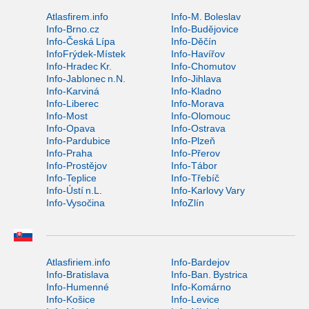
Atlasfirem.info
Info-M. Boleslav
Info-Brno.cz
Info-Budějovice
Info-Česká Lípa
Info-Děčín
InfoFrýdek-Místek
Info-Havířov
Info-Hradec Kr.
Info-Chomutov
Info-Jablonec n.N.
Info-Jihlava
Info-Karviná
Info-Kladno
Info-Liberec
Info-Morava
Info-Most
Info-Olomouc
Info-Opava
Info-Ostrava
Info-Pardubice
Info-Plzeň
Info-Praha
Info-Přerov
Info-Prostějov
Info-Tábor
Info-Teplice
Info-Třebíč
Info-Ústí n.L.
Info-Karlovy Vary
Info-Vysočina
InfoZlín
Atlasfiriem.info
Info-Bardejov
Info-Bratislava
Info-Ban. Bystrica
Info-Humenné
Info-Komárno
Info-Košice
Info-Levice