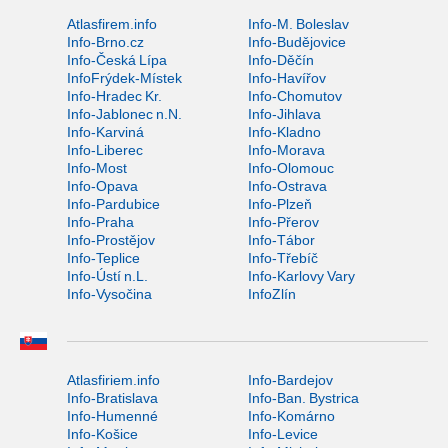
Atlasfirem.info
Info-M. Boleslav
Info-Brno.cz
Info-Budějovice
Info-Česká Lípa
Info-Děčín
InfoFrýdek-Místek
Info-Havířov
Info-Hradec Kr.
Info-Chomutov
Info-Jablonec n.N.
Info-Jihlava
Info-Karviná
Info-Kladno
Info-Liberec
Info-Morava
Info-Most
Info-Olomouc
Info-Opava
Info-Ostrava
Info-Pardubice
Info-Plzeň
Info-Praha
Info-Přerov
Info-Prostějov
Info-Tábor
Info-Teplice
Info-Třebíč
Info-Ústí n.L.
Info-Karlovy Vary
Info-Vysočina
InfoZlín
Atlasfiriem.info
Info-Bardejov
Info-Bratislava
Info-Ban. Bystrica
Info-Humenné
Info-Komárno
Info-Košice
Info-Levice