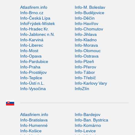
Atlasfirem.info
Info-M. Boleslav
Info-Brno.cz
Info-Budějovice
Info-Česká Lípa
Info-Děčín
InfoFrýdek-Místek
Info-Havířov
Info-Hradec Kr.
Info-Chomutov
Info-Jablonec n.N.
Info-Jihlava
Info-Karviná
Info-Kladno
Info-Liberec
Info-Morava
Info-Most
Info-Olomouc
Info-Opava
Info-Ostrava
Info-Pardubice
Info-Plzeň
Info-Praha
Info-Přerov
Info-Prostějov
Info-Tábor
Info-Teplice
Info-Třebíč
Info-Ústí n.L.
Info-Karlovy Vary
Info-Vysočina
InfoZlín
Atlasfiriem.info
Info-Bardejov
Info-Bratislava
Info-Ban. Bystrica
Info-Humenné
Info-Komárno
Info-Košice
Info-Levice