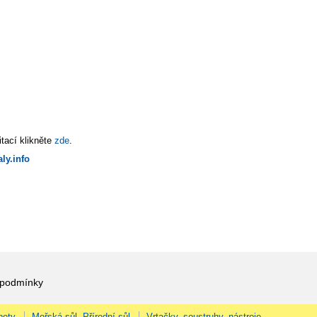
tací klikněte
zde
.
ly.info
 podmínky
pety
Mořská sůl, Přírodní sůl
Vrtačky, soustruhy, nástroje