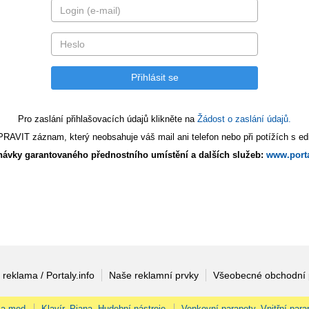
Pro zaslání přihlašovacích údajů klikněte na
Žádost o zaslání údajů.
AVIT záznam, který neobsahuje váš mail ani telefon nebo při potížích s edi
ávky garantovaného přednostního umístění a dalších služeb:
www.porta
 reklama / Portaly.info
Naše reklamní prvky
Všeobecné obchodní
 a med
Klavír, Piana, Hudební nástroje
Venkovní parapety, Vnitřní para