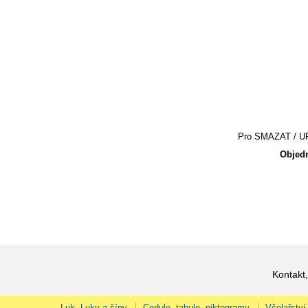
Pro SMAZAT / UPR
Objedn
Kontakt,
Luk, Luky a šípy
Cedule, tabule, piktogramy
Včelařství