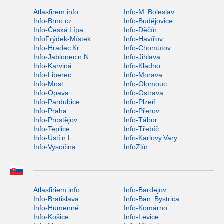
Atlasfirem.info
Info-M. Boleslav
Info-Brno.cz
Info-Budějovice
Info-Česká Lípa
Info-Děčín
InfoFrýdek-Místek
Info-Havířov
Info-Hradec Kr.
Info-Chomutov
Info-Jablonec n.N.
Info-Jihlava
Info-Karviná
Info-Kladno
Info-Liberec
Info-Morava
Info-Most
Info-Olomouc
Info-Opava
Info-Ostrava
Info-Pardubice
Info-Plzeň
Info-Praha
Info-Přerov
Info-Prostějov
Info-Tábor
Info-Teplice
Info-Třebíč
Info-Ústí n.L.
Info-Karlovy Vary
Info-Vysočina
InfoZlín
Atlasfiriem.info
Info-Bardejov
Info-Bratislava
Info-Ban. Bystrica
Info-Humenné
Info-Komárno
Info-Košice
Info-Levice