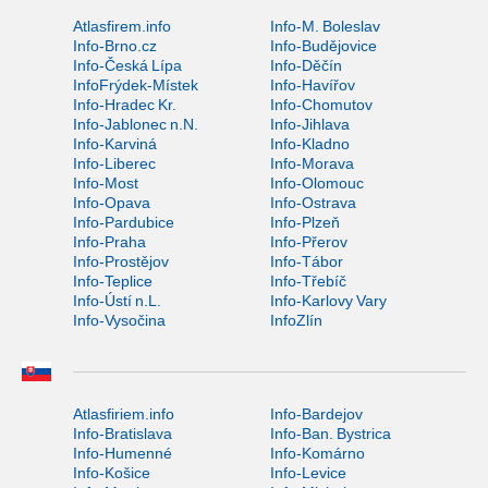
Atlasfirem.info
Info-M. Boleslav
Info-Brno.cz
Info-Budějovice
Info-Česká Lípa
Info-Děčín
InfoFrýdek-Místek
Info-Havířov
Info-Hradec Kr.
Info-Chomutov
Info-Jablonec n.N.
Info-Jihlava
Info-Karviná
Info-Kladno
Info-Liberec
Info-Morava
Info-Most
Info-Olomouc
Info-Opava
Info-Ostrava
Info-Pardubice
Info-Plzeň
Info-Praha
Info-Přerov
Info-Prostějov
Info-Tábor
Info-Teplice
Info-Třebíč
Info-Ústí n.L.
Info-Karlovy Vary
Info-Vysočina
InfoZlín
Atlasfiriem.info
Info-Bardejov
Info-Bratislava
Info-Ban. Bystrica
Info-Humenné
Info-Komárno
Info-Košice
Info-Levice