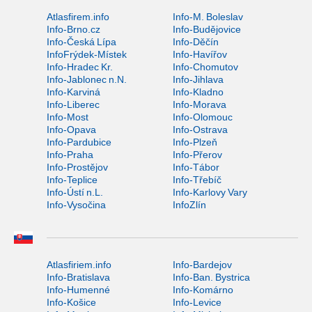
Atlasfirem.info
Info-M. Boleslav
Info-Brno.cz
Info-Budějovice
Info-Česká Lípa
Info-Děčín
InfoFrýdek-Místek
Info-Havířov
Info-Hradec Kr.
Info-Chomutov
Info-Jablonec n.N.
Info-Jihlava
Info-Karviná
Info-Kladno
Info-Liberec
Info-Morava
Info-Most
Info-Olomouc
Info-Opava
Info-Ostrava
Info-Pardubice
Info-Plzeň
Info-Praha
Info-Přerov
Info-Prostějov
Info-Tábor
Info-Teplice
Info-Třebíč
Info-Ústí n.L.
Info-Karlovy Vary
Info-Vysočina
InfoZlín
Atlasfiriem.info
Info-Bardejov
Info-Bratislava
Info-Ban. Bystrica
Info-Humenné
Info-Komárno
Info-Košice
Info-Levice