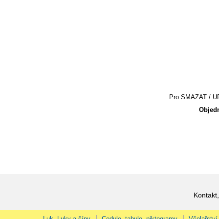
Pro SMAZAT / UPR
Objedn
Kontakt,
Luk, Luky a šípy
Cedule, tabule, piktogramy
Včelařství