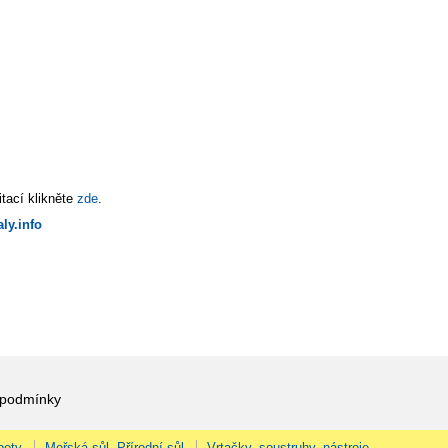
tací klikněte
zde
.
ly.info
 podmínky
pety
Mořská sůl, Přírodní sůl
Vrtačky, soustruhy, nástroje