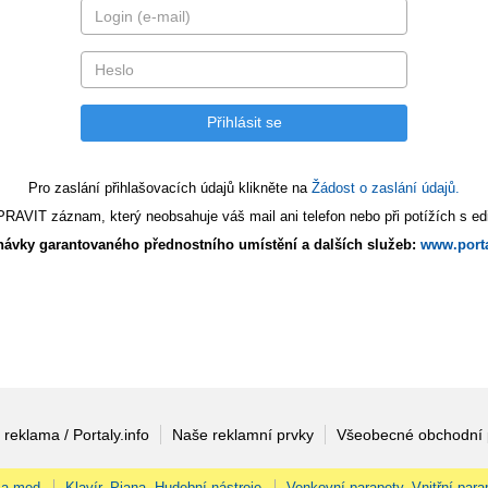
Pro zaslání přihlašovacích údajů klikněte na
Žádost o zaslání údajů.
AVIT záznam, který neobsahuje váš mail ani telefon nebo při potížích s edi
ávky garantovaného přednostního umístění a dalších služeb:
www.porta
 reklama / Portaly.info
Naše reklamní prvky
Všeobecné obchodní
 a med
Klavír, Piana, Hudební nástroje
Venkovní parapety, Vnitřní para