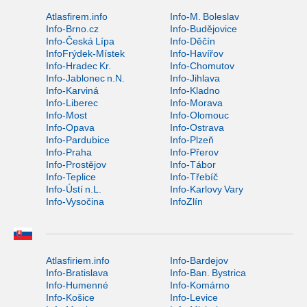
Atlasfirem.info
Info-M. Boleslav
Info-Brno.cz
Info-Budějovice
Info-Česká Lípa
Info-Děčín
InfoFrýdek-Místek
Info-Havířov
Info-Hradec Kr.
Info-Chomutov
Info-Jablonec n.N.
Info-Jihlava
Info-Karviná
Info-Kladno
Info-Liberec
Info-Morava
Info-Most
Info-Olomouc
Info-Opava
Info-Ostrava
Info-Pardubice
Info-Plzeň
Info-Praha
Info-Přerov
Info-Prostějov
Info-Tábor
Info-Teplice
Info-Třebíč
Info-Ústí n.L.
Info-Karlovy Vary
Info-Vysočina
InfoZlín
Atlasfiriem.info
Info-Bardejov
Info-Bratislava
Info-Ban. Bystrica
Info-Humenné
Info-Komárno
Info-Košice
Info-Levice