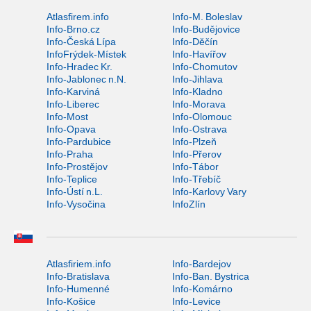
Atlasfirem.info
Info-M. Boleslav
Info-Brno.cz
Info-Budějovice
Info-Česká Lípa
Info-Děčín
InfoFrýdek-Místek
Info-Havířov
Info-Hradec Kr.
Info-Chomutov
Info-Jablonec n.N.
Info-Jihlava
Info-Karviná
Info-Kladno
Info-Liberec
Info-Morava
Info-Most
Info-Olomouc
Info-Opava
Info-Ostrava
Info-Pardubice
Info-Plzeň
Info-Praha
Info-Přerov
Info-Prostějov
Info-Tábor
Info-Teplice
Info-Třebíč
Info-Ústí n.L.
Info-Karlovy Vary
Info-Vysočina
InfoZlín
Atlasfiriem.info
Info-Bardejov
Info-Bratislava
Info-Ban. Bystrica
Info-Humenné
Info-Komárno
Info-Košice
Info-Levice