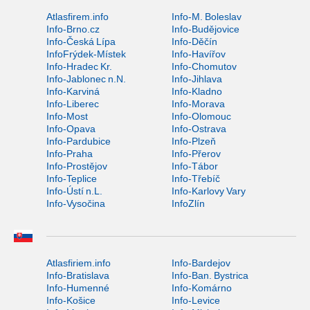
Atlasfirem.info
Info-M. Boleslav
Info-Brno.cz
Info-Budějovice
Info-Česká Lípa
Info-Děčín
InfoFrýdek-Místek
Info-Havířov
Info-Hradec Kr.
Info-Chomutov
Info-Jablonec n.N.
Info-Jihlava
Info-Karviná
Info-Kladno
Info-Liberec
Info-Morava
Info-Most
Info-Olomouc
Info-Opava
Info-Ostrava
Info-Pardubice
Info-Plzeň
Info-Praha
Info-Přerov
Info-Prostějov
Info-Tábor
Info-Teplice
Info-Třebíč
Info-Ústí n.L.
Info-Karlovy Vary
Info-Vysočina
InfoZlín
Atlasfiriem.info
Info-Bardejov
Info-Bratislava
Info-Ban. Bystrica
Info-Humenné
Info-Komárno
Info-Košice
Info-Levice