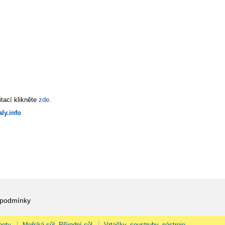
tací klikněte
zde
.
ly.info
 podmínky
pety
Mořská sůl, Přírodní sůl
Vrtačky, soustruhy, nástroje