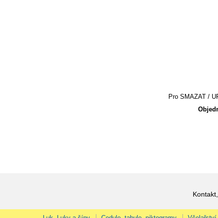
Pro SMAZAT / UPR
Objedn
Kontakt,
Luk, Luky a šípy
Cedule, tabule, piktogramy
Včelařství