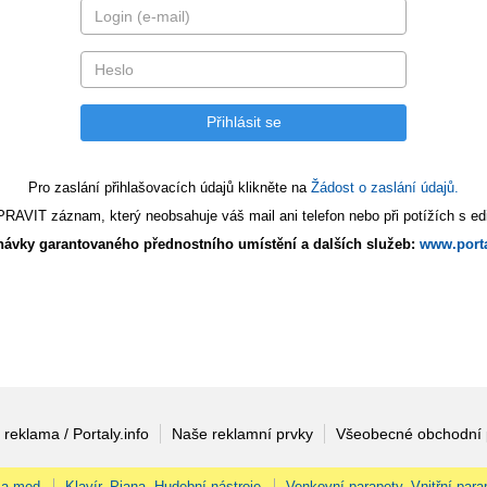
Pro zaslání přihlašovacích údajů klikněte na
Žádost o zaslání údajů.
AVIT záznam, který neobsahuje váš mail ani telefon nebo při potížích s edi
ávky garantovaného přednostního umístění a dalších služeb:
www.porta
 reklama / Portaly.info
Naše reklamní prvky
Všeobecné obchodní
 a med
Klavír, Piana, Hudební nástroje
Venkovní parapety, Vnitřní para