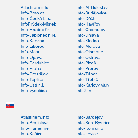
Atlasfirem.info
Info-M. Boleslav
Info-Brno.cz
Info-Budějovice
Info-Česká Lípa
Info-Děčín
InfoFrýdek-Místek
Info-Havířov
Info-Hradec Kr.
Info-Chomutov
Info-Jablonec n.N.
Info-Jihlava
Info-Karviná
Info-Kladno
Info-Liberec
Info-Morava
Info-Most
Info-Olomouc
Info-Opava
Info-Ostrava
Info-Pardubice
Info-Plzeň
Info-Praha
Info-Přerov
Info-Prostějov
Info-Tábor
Info-Teplice
Info-Třebíč
Info-Ústí n.L.
Info-Karlovy Vary
Info-Vysočina
InfoZlín
Atlasfiriem.info
Info-Bardejov
Info-Bratislava
Info-Ban. Bystrica
Info-Humenné
Info-Komárno
Info-Košice
Info-Levice