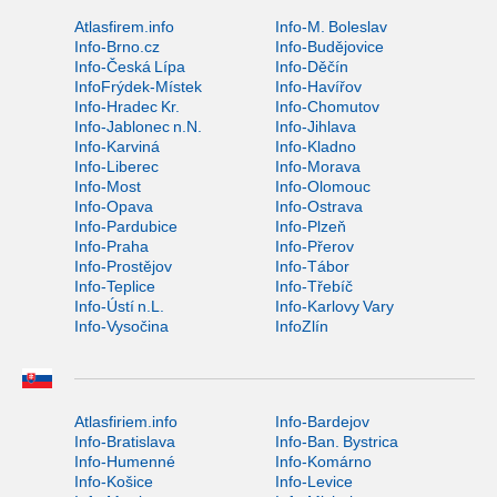
Atlasfirem.info
Info-M. Boleslav
Info-Brno.cz
Info-Budějovice
Info-Česká Lípa
Info-Děčín
InfoFrýdek-Místek
Info-Havířov
Info-Hradec Kr.
Info-Chomutov
Info-Jablonec n.N.
Info-Jihlava
Info-Karviná
Info-Kladno
Info-Liberec
Info-Morava
Info-Most
Info-Olomouc
Info-Opava
Info-Ostrava
Info-Pardubice
Info-Plzeň
Info-Praha
Info-Přerov
Info-Prostějov
Info-Tábor
Info-Teplice
Info-Třebíč
Info-Ústí n.L.
Info-Karlovy Vary
Info-Vysočina
InfoZlín
Atlasfiriem.info
Info-Bardejov
Info-Bratislava
Info-Ban. Bystrica
Info-Humenné
Info-Komárno
Info-Košice
Info-Levice