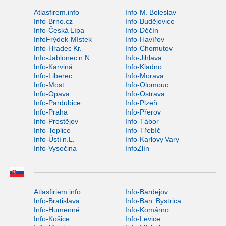
Atlasfirem.info
Info-M. Boleslav
Info-Brno.cz
Info-Budějovice
Info-Česká Lípa
Info-Děčín
InfoFrýdek-Místek
Info-Havířov
Info-Hradec Kr.
Info-Chomutov
Info-Jablonec n.N.
Info-Jihlava
Info-Karviná
Info-Kladno
Info-Liberec
Info-Morava
Info-Most
Info-Olomouc
Info-Opava
Info-Ostrava
Info-Pardubice
Info-Plzeň
Info-Praha
Info-Přerov
Info-Prostějov
Info-Tábor
Info-Teplice
Info-Třebíč
Info-Ústí n.L.
Info-Karlovy Vary
Info-Vysočina
InfoZlín
Atlasfiriem.info
Info-Bardejov
Info-Bratislava
Info-Ban. Bystrica
Info-Humenné
Info-Komárno
Info-Košice
Info-Levice