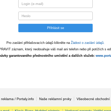
Pro zaslání přihlašovacích údajů klikněte na
Žádost o zaslání údajů.
AVIT záznam, který neobsahuje váš mail ani telefon nebo při potížích s edi
ávky garantovaného přednostního umístění a dalších služeb:
www.porta
 reklama / Portaly.info
Naše reklamní prvky
Všeobecné obchodní
 a med
Klavír, Piana, Hudební nástroje
Venkovní parapety, Vnitřní para