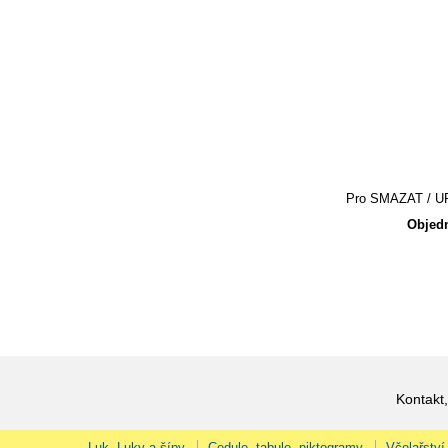
Pro SMAZAT / UPR
Objedn
Kontakt,
Luk, Luky a šípy
Cedule, tabule, piktogramy
Včelařství