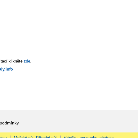
tací klikněte
zde
.
ly.info
 podmínky
pety
Mořská sůl, Přírodní sůl
Vrtačky, soustruhy, nástroje