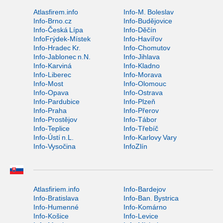
Atlasfirem.info
Info-M. Boleslav
Info-Brno.cz
Info-Budějovice
Info-Česká Lípa
Info-Děčín
InfoFrýdek-Místek
Info-Havířov
Info-Hradec Kr.
Info-Chomutov
Info-Jablonec n.N.
Info-Jihlava
Info-Karviná
Info-Kladno
Info-Liberec
Info-Morava
Info-Most
Info-Olomouc
Info-Opava
Info-Ostrava
Info-Pardubice
Info-Plzeň
Info-Praha
Info-Přerov
Info-Prostějov
Info-Tábor
Info-Teplice
Info-Třebíč
Info-Ústí n.L.
Info-Karlovy Vary
Info-Vysočina
InfoZlín
Atlasfiriem.info
Info-Bardejov
Info-Bratislava
Info-Ban. Bystrica
Info-Humenné
Info-Komárno
Info-Košice
Info-Levice