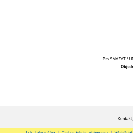
Pro SMAZAT / UPR
Objedn
Kontakt,
Luk, Luky a šípy
Cedule, tabule, piktogramy
Včelařství