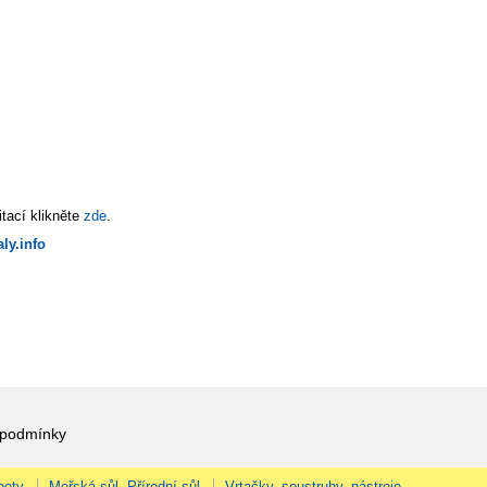
tací klikněte
zde
.
ly.info
 podmínky
pety
Mořská sůl, Přírodní sůl
Vrtačky, soustruhy, nástroje