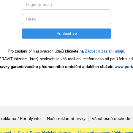
Pro zaslání přihlašovacích údajů klikněte na
Žádost o zaslání údajů.
AVIT záznam, který neobsahuje váš mail ani telefon nebo při potížích s edi
ávky garantovaného přednostního umístění a dalších služeb:
www.porta
 reklama / Portaly.info
Naše reklamní prvky
Všeobecné obchodní
 a med
Klavír, Piana, Hudební nástroje
Venkovní parapety, Vnitřní para