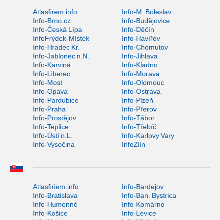
Atlasfirem.info
Info-M. Boleslav
Info-Brno.cz
Info-Budějovice
Info-Česká Lípa
Info-Děčín
InfoFrýdek-Místek
Info-Havířov
Info-Hradec Kr.
Info-Chomutov
Info-Jablonec n.N.
Info-Jihlava
Info-Karviná
Info-Kladno
Info-Liberec
Info-Morava
Info-Most
Info-Olomouc
Info-Opava
Info-Ostrava
Info-Pardubice
Info-Plzeň
Info-Praha
Info-Přerov
Info-Prostějov
Info-Tábor
Info-Teplice
Info-Třebíč
Info-Ústí n.L.
Info-Karlovy Vary
Info-Vysočina
InfoZlín
Atlasfiriem.info
Info-Bardejov
Info-Bratislava
Info-Ban. Bystrica
Info-Humenné
Info-Komárno
Info-Košice
Info-Levice