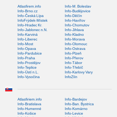
Atlasfirem.info
Info-M. Boleslav
Info-Brno.cz
Info-Budějovice
Info-Česká Lípa
Info-Děčín
InfoFrýdek-Místek
Info-Havířov
Info-Hradec Kr.
Info-Chomutov
Info-Jablonec n.N.
Info-Jihlava
Info-Karviná
Info-Kladno
Info-Liberec
Info-Morava
Info-Most
Info-Olomouc
Info-Opava
Info-Ostrava
Info-Pardubice
Info-Plzeň
Info-Praha
Info-Přerov
Info-Prostějov
Info-Tábor
Info-Teplice
Info-Třebíč
Info-Ústí n.L.
Info-Karlovy Vary
Info-Vysočina
InfoZlín
Atlasfiriem.info
Info-Bardejov
Info-Bratislava
Info-Ban. Bystrica
Info-Humenné
Info-Komárno
Info-Košice
Info-Levice