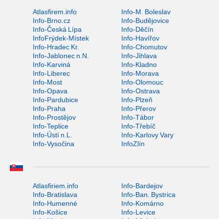
Atlasfirem.info
Info-M. Boleslav
Info-Brno.cz
Info-Budějovice
Info-Česká Lípa
Info-Děčín
InfoFrýdek-Místek
Info-Havířov
Info-Hradec Kr.
Info-Chomutov
Info-Jablonec n.N.
Info-Jihlava
Info-Karviná
Info-Kladno
Info-Liberec
Info-Morava
Info-Most
Info-Olomouc
Info-Opava
Info-Ostrava
Info-Pardubice
Info-Plzeň
Info-Praha
Info-Přerov
Info-Prostějov
Info-Tábor
Info-Teplice
Info-Třebíč
Info-Ústí n.L.
Info-Karlovy Vary
Info-Vysočina
InfoZlín
Atlasfiriem.info
Info-Bardejov
Info-Bratislava
Info-Ban. Bystrica
Info-Humenné
Info-Komárno
Info-Košice
Info-Levice