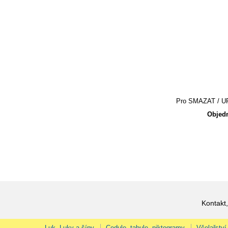
Pro SMAZAT / UPR
Objedn
Kontakt,
Luk, Luky a šípy
Cedule, tabule, piktogramy
Včelařství