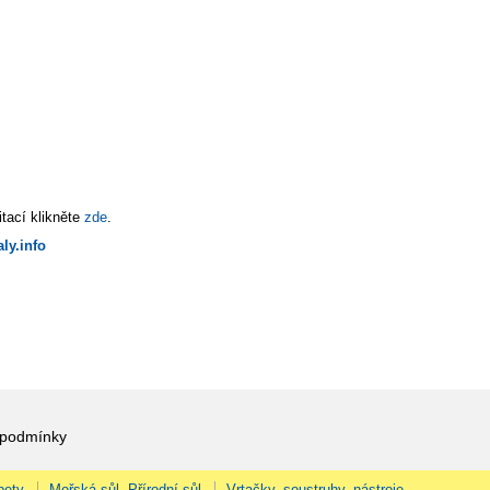
tací klikněte
zde
.
ly.info
 podmínky
pety
Mořská sůl, Přírodní sůl
Vrtačky, soustruhy, nástroje