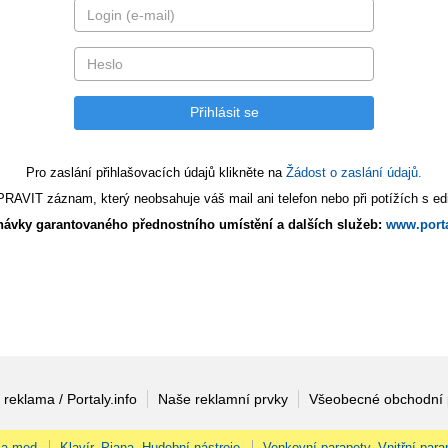
Pro zaslání přihlašovacích údajů klikněte na
Žádost o zaslání údajů.
AVIT záznam, který neobsahuje váš mail ani telefon nebo při potížích s edi
ávky garantovaného přednostního umístění a dalších služeb:
www.porta
 reklama / Portaly.info
Naše reklamní prvky
Všeobecné obchodní
 a med
Klavír, Piana, Hudební nástroje
Venkovní parapety, Vnitřní para