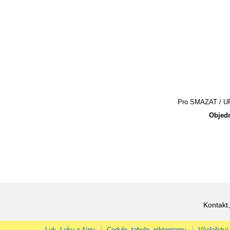
Pro SMAZAT / UPR
Objedn
Kontakt,
Luk, Luky a šípy
Cedule, tabule, piktogramy
Včelařství