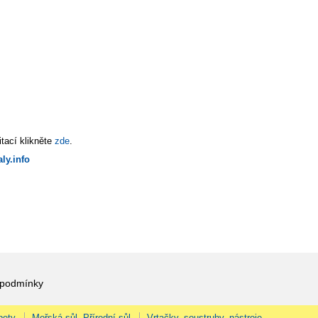
tací klikněte
zde
.
ly.info
 podmínky
pety
Mořská sůl, Přírodní sůl
Vrtačky, soustruhy, nástroje