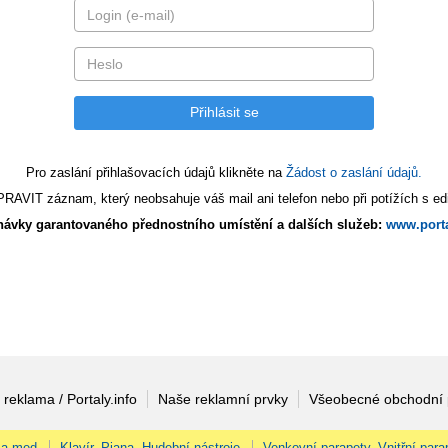
Pro zaslání přihlašovacích údajů klikněte na
Žádost o zaslání údajů.
AVIT záznam, který neobsahuje váš mail ani telefon nebo při potížích s edi
ávky garantovaného přednostního umístění a dalších služeb:
www.porta
 reklama / Portaly.info
Naše reklamní prvky
Všeobecné obchodní
 a med
Klavír, Piana, Hudební nástroje
Venkovní parapety, Vnitřní para