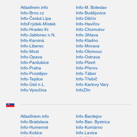
Atlasfirem.info
Info-M. Boleslav
Info-Brno.cz
Info-Budějovice
Info-Česká Lípa
Info-Děčín
InfoFrýdek-Místek
Info-Havířov
Info-Hradec Kr.
Info-Chomutov
Info-Jablonec n.N.
Info-Jihlava
Info-Karviná
Info-Kladno
Info-Liberec
Info-Morava
Info-Most
Info-Olomouc
Info-Opava
Info-Ostrava
Info-Pardubice
Info-Plzeň
Info-Praha
Info-Přerov
Info-Prostějov
Info-Tábor
Info-Teplice
Info-Třebíč
Info-Ústí n.L.
Info-Karlovy Vary
Info-Vysočina
InfoZlín
Atlasfiriem.info
Info-Bardejov
Info-Bratislava
Info-Ban. Bystrica
Info-Humenné
Info-Komárno
Info-Košice
Info-Levice