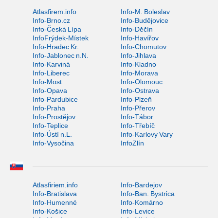
Atlasfirem.info
Info-M. Boleslav
Info-Brno.cz
Info-Budějovice
Info-Česká Lípa
Info-Děčín
InfoFrýdek-Místek
Info-Havířov
Info-Hradec Kr.
Info-Chomutov
Info-Jablonec n.N.
Info-Jihlava
Info-Karviná
Info-Kladno
Info-Liberec
Info-Morava
Info-Most
Info-Olomouc
Info-Opava
Info-Ostrava
Info-Pardubice
Info-Plzeň
Info-Praha
Info-Přerov
Info-Prostějov
Info-Tábor
Info-Teplice
Info-Třebíč
Info-Ústí n.L.
Info-Karlovy Vary
Info-Vysočina
InfoZlín
Atlasfiriem.info
Info-Bardejov
Info-Bratislava
Info-Ban. Bystrica
Info-Humenné
Info-Komárno
Info-Košice
Info-Levice