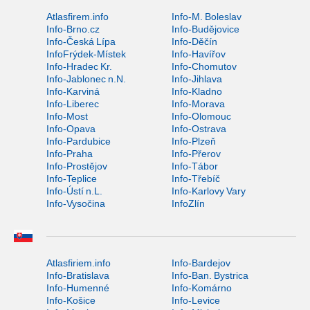
Atlasfirem.info
Info-M. Boleslav
Info-Brno.cz
Info-Budějovice
Info-Česká Lípa
Info-Děčín
InfoFrýdek-Místek
Info-Havířov
Info-Hradec Kr.
Info-Chomutov
Info-Jablonec n.N.
Info-Jihlava
Info-Karviná
Info-Kladno
Info-Liberec
Info-Morava
Info-Most
Info-Olomouc
Info-Opava
Info-Ostrava
Info-Pardubice
Info-Plzeň
Info-Praha
Info-Přerov
Info-Prostějov
Info-Tábor
Info-Teplice
Info-Třebíč
Info-Ústí n.L.
Info-Karlovy Vary
Info-Vysočina
InfoZlín
Atlasfiriem.info
Info-Bardejov
Info-Bratislava
Info-Ban. Bystrica
Info-Humenné
Info-Komárno
Info-Košice
Info-Levice