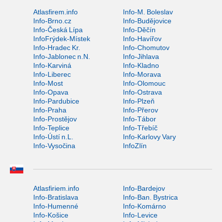
Atlasfirem.info
Info-M. Boleslav
Info-Brno.cz
Info-Budějovice
Info-Česká Lípa
Info-Děčín
InfoFrýdek-Místek
Info-Havířov
Info-Hradec Kr.
Info-Chomutov
Info-Jablonec n.N.
Info-Jihlava
Info-Karviná
Info-Kladno
Info-Liberec
Info-Morava
Info-Most
Info-Olomouc
Info-Opava
Info-Ostrava
Info-Pardubice
Info-Plzeň
Info-Praha
Info-Přerov
Info-Prostějov
Info-Tábor
Info-Teplice
Info-Třebíč
Info-Ústí n.L.
Info-Karlovy Vary
Info-Vysočina
InfoZlín
Atlasfiriem.info
Info-Bardejov
Info-Bratislava
Info-Ban. Bystrica
Info-Humenné
Info-Komárno
Info-Košice
Info-Levice