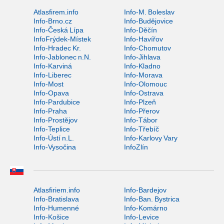
Atlasfirem.info
Info-M. Boleslav
Info-Brno.cz
Info-Budějovice
Info-Česká Lípa
Info-Děčín
InfoFrýdek-Místek
Info-Havířov
Info-Hradec Kr.
Info-Chomutov
Info-Jablonec n.N.
Info-Jihlava
Info-Karviná
Info-Kladno
Info-Liberec
Info-Morava
Info-Most
Info-Olomouc
Info-Opava
Info-Ostrava
Info-Pardubice
Info-Plzeň
Info-Praha
Info-Přerov
Info-Prostějov
Info-Tábor
Info-Teplice
Info-Třebíč
Info-Ústí n.L.
Info-Karlovy Vary
Info-Vysočina
InfoZlín
Atlasfiriem.info
Info-Bardejov
Info-Bratislava
Info-Ban. Bystrica
Info-Humenné
Info-Komárno
Info-Košice
Info-Levice