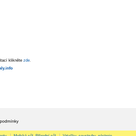
tací klikněte
zde
.
ly.info
 podmínky
pety
Mořská sůl, Přírodní sůl
Vrtačky, soustruhy, nástroje