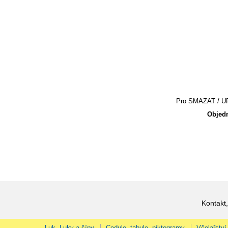
Pro SMAZAT / UPR
Objedn
Kontakt,
Luk, Luky a šípy
Cedule, tabule, piktogramy
Včelařství