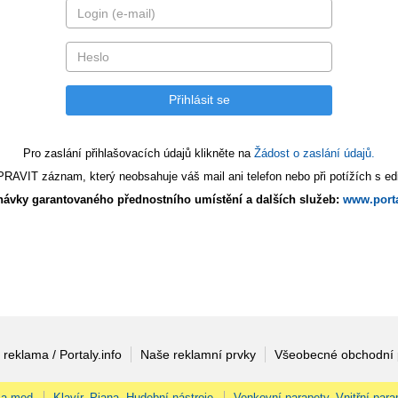
Pro zaslání přihlašovacích údajů klikněte na
Žádost o zaslání údajů.
AVIT záznam, který neobsahuje váš mail ani telefon nebo při potížích s edi
ávky garantovaného přednostního umístění a dalších služeb:
www.porta
 reklama / Portaly.info
Naše reklamní prvky
Všeobecné obchodní
 a med
Klavír, Piana, Hudební nástroje
Venkovní parapety, Vnitřní para