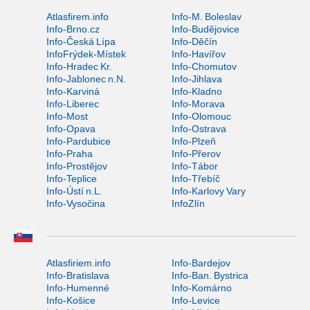
Atlasfirem.info
Info-M. Boleslav
Info-Brno.cz
Info-Budějovice
Info-Česká Lípa
Info-Děčín
InfoFrýdek-Místek
Info-Havířov
Info-Hradec Kr.
Info-Chomutov
Info-Jablonec n.N.
Info-Jihlava
Info-Karviná
Info-Kladno
Info-Liberec
Info-Morava
Info-Most
Info-Olomouc
Info-Opava
Info-Ostrava
Info-Pardubice
Info-Plzeň
Info-Praha
Info-Přerov
Info-Prostějov
Info-Tábor
Info-Teplice
Info-Třebíč
Info-Ústí n.L.
Info-Karlovy Vary
Info-Vysočina
InfoZlín
Atlasfiriem.info
Info-Bardejov
Info-Bratislava
Info-Ban. Bystrica
Info-Humenné
Info-Komárno
Info-Košice
Info-Levice