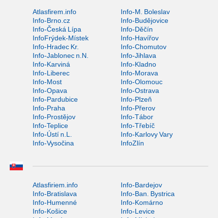
Atlasfirem.info
Info-M. Boleslav
Info-Brno.cz
Info-Budějovice
Info-Česká Lípa
Info-Děčín
InfoFrýdek-Místek
Info-Havířov
Info-Hradec Kr.
Info-Chomutov
Info-Jablonec n.N.
Info-Jihlava
Info-Karviná
Info-Kladno
Info-Liberec
Info-Morava
Info-Most
Info-Olomouc
Info-Opava
Info-Ostrava
Info-Pardubice
Info-Plzeň
Info-Praha
Info-Přerov
Info-Prostějov
Info-Tábor
Info-Teplice
Info-Třebíč
Info-Ústí n.L.
Info-Karlovy Vary
Info-Vysočina
InfoZlín
Atlasfiriem.info
Info-Bardejov
Info-Bratislava
Info-Ban. Bystrica
Info-Humenné
Info-Komárno
Info-Košice
Info-Levice