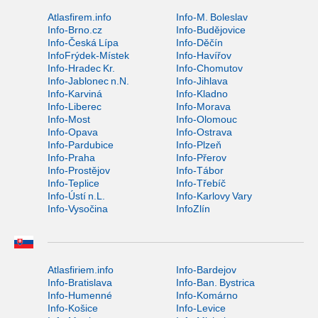
Atlasfirem.info
Info-M. Boleslav
Info-Brno.cz
Info-Budějovice
Info-Česká Lípa
Info-Děčín
InfoFrýdek-Místek
Info-Havířov
Info-Hradec Kr.
Info-Chomutov
Info-Jablonec n.N.
Info-Jihlava
Info-Karviná
Info-Kladno
Info-Liberec
Info-Morava
Info-Most
Info-Olomouc
Info-Opava
Info-Ostrava
Info-Pardubice
Info-Plzeň
Info-Praha
Info-Přerov
Info-Prostějov
Info-Tábor
Info-Teplice
Info-Třebíč
Info-Ústí n.L.
Info-Karlovy Vary
Info-Vysočina
InfoZlín
Atlasfiriem.info
Info-Bardejov
Info-Bratislava
Info-Ban. Bystrica
Info-Humenné
Info-Komárno
Info-Košice
Info-Levice