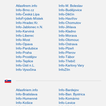
Atlasfirem.info
Info-M. Boleslav
Info-Brno.cz
Info-Budějovice
Info-Česká Lípa
Info-Děčín
InfoFrýdek-Místek
Info-Havířov
Info-Hradec Kr.
Info-Chomutov
Info-Jablonec n.N.
Info-Jihlava
Info-Karviná
Info-Kladno
Info-Liberec
Info-Morava
Info-Most
Info-Olomouc
Info-Opava
Info-Ostrava
Info-Pardubice
Info-Plzeň
Info-Praha
Info-Přerov
Info-Prostějov
Info-Tábor
Info-Teplice
Info-Třebíč
Info-Ústí n.L.
Info-Karlovy Vary
Info-Vysočina
InfoZlín
Atlasfiriem.info
Info-Bardejov
Info-Bratislava
Info-Ban. Bystrica
Info-Humenné
Info-Komárno
Info-Košice
Info-Levice