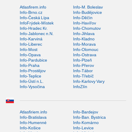
Atlasfirem.info
Info-M. Boleslav
Info-Brno.cz
Info-Budějovice
Info-Česká Lípa
Info-Děčín
InfoFrýdek-Místek
Info-Havířov
Info-Hradec Kr.
Info-Chomutov
Info-Jablonec n.N.
Info-Jihlava
Info-Karviná
Info-Kladno
Info-Liberec
Info-Morava
Info-Most
Info-Olomouc
Info-Opava
Info-Ostrava
Info-Pardubice
Info-Plzeň
Info-Praha
Info-Přerov
Info-Prostějov
Info-Tábor
Info-Teplice
Info-Třebíč
Info-Ústí n.L.
Info-Karlovy Vary
Info-Vysočina
InfoZlín
Atlasfiriem.info
Info-Bardejov
Info-Bratislava
Info-Ban. Bystrica
Info-Humenné
Info-Komárno
Info-Košice
Info-Levice