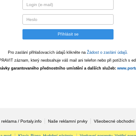
Pro zaslání přihlašovacích údajů klikněte na
Žádost o zaslání údajů.
AVIT záznam, který neobsahuje váš mail ani telefon nebo při potížích s edi
ávky garantovaného přednostního umístění a dalších služeb:
www.porta
 reklama / Portaly.info
Naše reklamní prvky
Všeobecné obchodní
 a med
Klavír, Piana, Hudební nástroje
Venkovní parapety, Vnitřní para