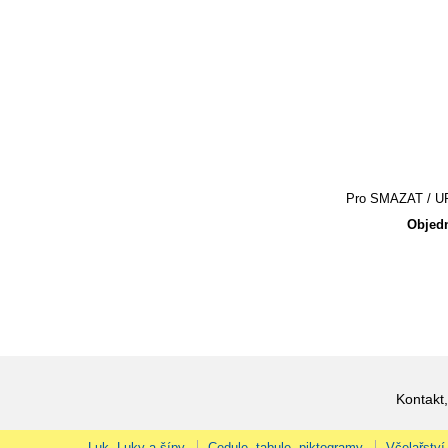
Pro SMAZAT / UPR
Objedn
Kontakt,
Luk, Luky a šípy
Cedule, tabule, piktogramy
Včelařství