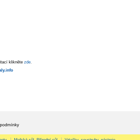
tací klikněte
zde
.
ly.info
 podmínky
pety
Mořská sůl, Přírodní sůl
Vrtačky, soustruhy, nástroje