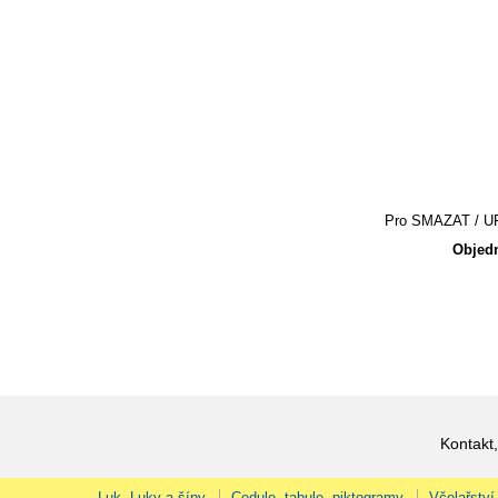
Pro SMAZAT / UPR
Objedn
Kontakt,
Luk, Luky a šípy
Cedule, tabule, piktogramy
Včelařství