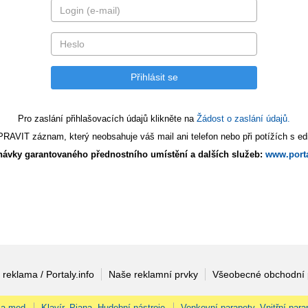
Pro zaslání přihlašovacích údajů klikněte na
Žádost o zaslání údajů.
AVIT záznam, který neobsahuje váš mail ani telefon nebo při potížích s edi
ávky garantovaného přednostního umístění a dalších služeb:
www.porta
 reklama / Portaly.info
Naše reklamní prvky
Všeobecné obchodní
 a med
Klavír, Piana, Hudební nástroje
Venkovní parapety, Vnitřní para