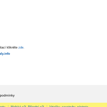
tací klikněte
zde
.
ly.info
 podmínky
pety
Mořská sůl, Přírodní sůl
Vrtačky, soustruhy, nástroje