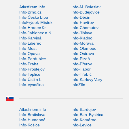
Atlasfirem.info
Info-M. Boleslav
Info-Brno.cz
Info-Budějovice
Info-Česká Lípa
Info-Děčín
InfoFrýdek-Místek
Info-Havířov
Info-Hradec Kr.
Info-Chomutov
Info-Jablonec n.N.
Info-Jihlava
Info-Karviná
Info-Kladno
Info-Liberec
Info-Morava
Info-Most
Info-Olomouc
Info-Opava
Info-Ostrava
Info-Pardubice
Info-Plzeň
Info-Praha
Info-Přerov
Info-Prostějov
Info-Tábor
Info-Teplice
Info-Třebíč
Info-Ústí n.L.
Info-Karlovy Vary
Info-Vysočina
InfoZlín
Atlasfiriem.info
Info-Bardejov
Info-Bratislava
Info-Ban. Bystrica
Info-Humenné
Info-Komárno
Info-Košice
Info-Levice